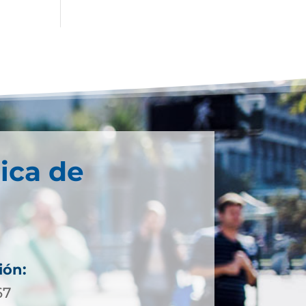
ica de
ión:
67