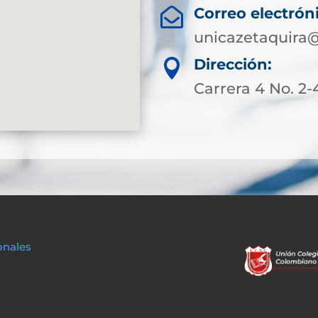
Correo electrón

unicazetaquira
Dirección:

Carrera 4 No. 2-
onales