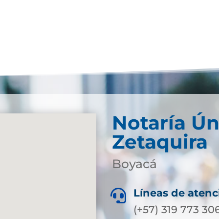
Notaría Ún
Zetaquira
Boyacá
Líneas de atenc

(+57) 319 773 30