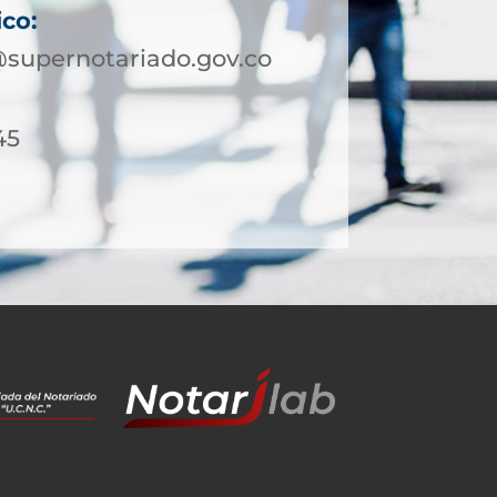
ico:
@supernotariado.gov.co
45