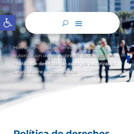
Abrir barra de herramientas
Home
Política de derechos de autor y/
o
9
autorización de uso sobre los contenidos
9
Política de derechos de autor y/o autorización
de uso sobre los contenidos
Política de derechos