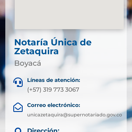
Notaría Única de
Zetaquira
Boyacá
Líneas de atención:

(+57) 319 773 3067
Correo electrónico:

unicazetaquira@supernotariado.gov.co
Dirección: