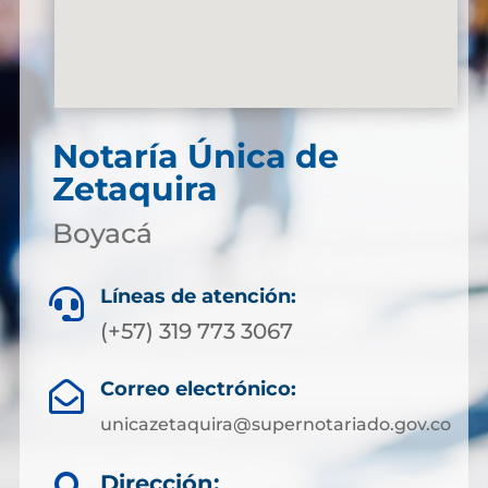
Notaría Única de
Zetaquira
Boyacá
Líneas de atención:

(+57) 319 773 3067
Correo electrónico:

unicazetaquira@supernotariado.gov.co
Dirección: